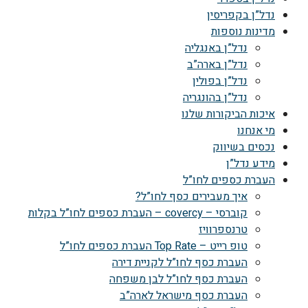
נדל”ן בקפריסין
מדינות נוספות
נדל”ן באנגליה
נדל”ן בארה”ב
נדל”ן בפולין
נדל”ן בהונגריה
איכות הביקורות שלנו
מי אנחנו
נכסים בשיווק
מידע נדל”ן
העברת כספים לחו”ל
איך מעבירים כסף לחו”ל?
קוברסי – covercy – העברת כספים לחו”ל בקלות
טרנספרוויז
טופ רייט – Top Rate העברת כספים לחו”ל
העברת כסף לחו”ל לקניית דירה
העברת כסף לחו”ל לבן משפחה
העברת כסף מישראל לארה”ב