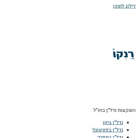
דילוג לתוכן
השקעות נדל”ן בחו”ל
נדל”ן ביוון
נדל”ן בפורטוגל
נדל”ן בספרד