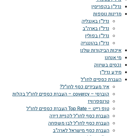
נדל”ן בקפריסין
מדינות נוספות
נדל”ן באנגליה
נדל”ן בארה”ב
נדל”ן בפולין
נדל”ן בהונגריה
איכות הביקורות שלנו
מי אנחנו
נכסים בשיווק
מידע נדל”ן
העברת כספים לחו”ל
איך מעבירים כסף לחו”ל?
קוברסי – covercy – העברת כספים לחו”ל בקלות
טרנספרוויז
טופ רייט – Top Rate העברת כספים לחו”ל
העברת כסף לחו”ל לקניית דירה
העברת כסף לחו”ל לבן משפחה
העברת כסף מישראל לארה”ב