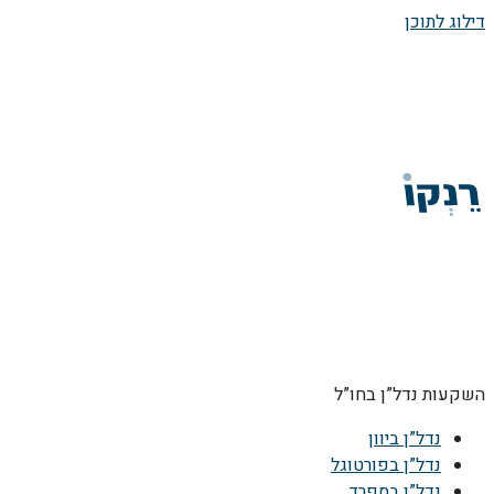
דילוג לתוכן
השקעות נדל”ן בחו”ל
נדל”ן ביוון
נדל”ן בפורטוגל
נדל”ן בספרד