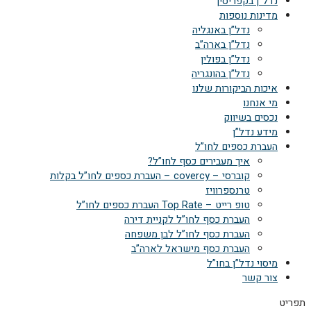
נדל”ן בקפריסין
מדינות נוספות
נדל”ן באנגליה
נדל”ן בארה”ב
נדל”ן בפולין
נדל”ן בהונגריה
איכות הביקורות שלנו
מי אנחנו
נכסים בשיווק
מידע נדל”ן
העברת כספים לחו”ל
איך מעבירים כסף לחו”ל?
קוברסי – covercy – העברת כספים לחו”ל בקלות
טרנספרוויז
טופ רייט – Top Rate העברת כספים לחו”ל
העברת כסף לחו”ל לקניית דירה
העברת כסף לחו”ל לבן משפחה
העברת כסף מישראל לארה”ב
מיסוי נדל”ן בחו”ל
צור קשר
תפריט