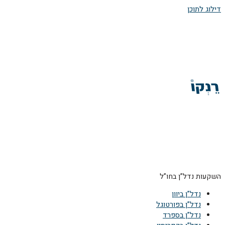
דילוג לתוכן
השקעות נדל”ן בחו”ל
נדל”ן ביוון
נדל”ן בפורטוגל
נדל”ן בספרד