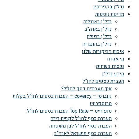
נדל”ן בקפריסין
מדינות נוספות
נדל”ן באנגליה
נדל”ן בארה”ב
נדל”ן בפולין
נדל”ן בהונגריה
איכות הביקורות שלנו
מי אנחנו
נכסים בשיווק
מידע נדל”ן
העברת כספים לחו”ל
איך מעבירים כסף לחו”ל?
קוברסי – covercy – העברת כספים לחו”ל בקלות
טרנספרוויז
טופ רייט – Top Rate העברת כספים לחו”ל
העברת כסף לחו”ל לקניית דירה
העברת כסף לחו”ל לבן משפחה
העברת כסף מישראל לארה”ב