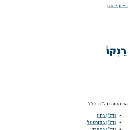
דילוג לתוכן
השקעות נדל”ן בחו”ל
נדל”ן ביוון
נדל”ן בפורטוגל
נדל”ן בספרד