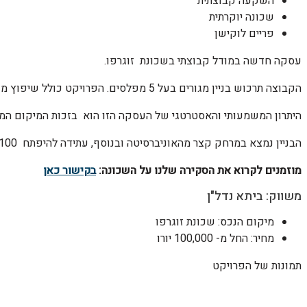
השקעה קבוצתית
שכונה יוקרתית
פריים לוקישן
עסקה חדשה במודל קבוצתי בשכונת זוגרפו.
הקבוצה תרכוש בניין מגורים בעל 5 מפלסים. הפרויקט כולל שיפוץ מקיף ואבזור מלא באיכות גבוה.
היתרון המשמעותי והאסטרטגי של העסקה הזו הוא בזכות המיקום המנ
הבניין נמצא במרחק קצר מהאוניברסיטה ובנוסף, עתידה להיפתח 100 מטר ממיקום הבניין תחנת המטרו שנמצאת כרגע בבניה ועתיד להסתיים בשנת 2028.
מוזמנים לקרוא את הסקירה שלנו על השכונה:
בקישור כאן
משווק: ביתא נדל"ן
מיקום הנכס: שכונת זוגרפו
מחיר: החל מ- 100,000 יורו
תמונות של הפרויקט