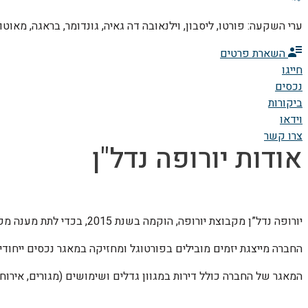
ערי השקעה: פורטו, ליסבון, וילנאובה דה גאיה, גונדומר, בראגה, מאוטוז
השארת פרטים
חייגו
נכסים
ביקורות
וידאו
צרו קשר
אודות יורופה נדל"ן
יורופה נדל”ן מקבוצת יורופה, הוקמה בשנת 2015, בכדי לתת מענה מקצועי לביקוש הגדל להשקעות נדל”ן בפורטוגל.
החברה מייצגת יזמים מובילים בפורטוגל ומחזיקה במאגר נכסים ייחודי 
המאגר של החברה כולל דירות במגוון גדלים ושימושים (מגורים, אירוח וכ