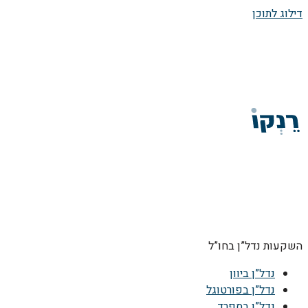
דילוג לתוכן
השקעות נדל”ן בחו”ל
נדל”ן ביוון
נדל”ן בפורטוגל
נדל”ן בספרד