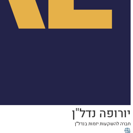
יורופה נדל"ן
חברה להשקעות יזמות בנדל"ן