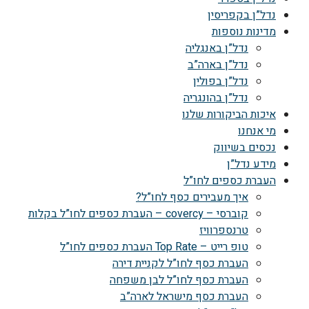
נדל”ן בקפריסין
מדינות נוספות
נדל”ן באנגליה
נדל”ן בארה”ב
נדל”ן בפולין
נדל”ן בהונגריה
איכות הביקורות שלנו
מי אנחנו
נכסים בשיווק
מידע נדל”ן
העברת כספים לחו”ל
איך מעבירים כסף לחו”ל?
קוברסי – covercy – העברת כספים לחו”ל בקלות
טרנספרוויז
טופ רייט – Top Rate העברת כספים לחו”ל
העברת כסף לחו”ל לקניית דירה
העברת כסף לחו”ל לבן משפחה
העברת כסף מישראל לארה”ב