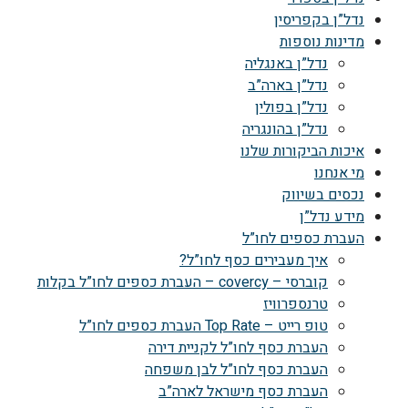
נדל”ן בקפריסין
מדינות נוספות
נדל”ן באנגליה
נדל”ן בארה”ב
נדל”ן בפולין
נדל”ן בהונגריה
איכות הביקורות שלנו
מי אנחנו
נכסים בשיווק
מידע נדל”ן
העברת כספים לחו”ל
איך מעבירים כסף לחו”ל?
קוברסי – covercy – העברת כספים לחו”ל בקלות
טרנספרוויז
טופ רייט – Top Rate העברת כספים לחו”ל
העברת כסף לחו”ל לקניית דירה
העברת כסף לחו”ל לבן משפחה
העברת כסף מישראל לארה”ב