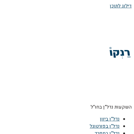
דילוג לתוכן
השקעות נדל”ן בחו”ל
נדל”ן ביוון
נדל”ן בפורטוגל
נדל”ן בספרד